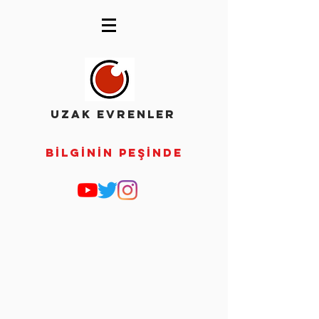
UZAK EVRENLER
Bİlgİnİn Peşİnde