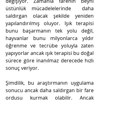
değişiyor. Zamanla farenin beyni 
üstünlük mücadelelerinde  daha 
saldırgan olacak şekilde yeniden 
yapılandırılmış oluyor. Işık terapisi 
bunu başarmanın tek yolu değil, 
hayvanlar bunu milyonlarca yıldır 
öğrenme ve tecrübe yoluyla zaten 
yapıyorlar ancak ışık terapisi bu doğal 
sürece göre inanılmaz derecede hızlı 
sonuç veriyor.
Şimdilik, bu araştırmanın uygulama 
sonucu ancak daha saldırgan bir fare 
ordusu kurmak olabilir. Ancak 
gelecekte, çekingen insanlara doğru 
anda verilecek bir güdüleme ile 
sosyal kaygılarından kurtulmalarında 
yardımcı olabiliriz. Ya da her bilimsel 
çalışmanın diğer olası sonucu olarak 