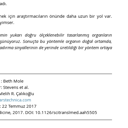
adı. 
mek için araştırmacıların önünde daha uzun bir yol var. 
yimser. 
temin yukarı doğru ölçeklenebilir tasarlanmış organların 
 düşünüyoruz. Sonuçta bu yöntemle organın doğal ortamda, 
dırma sinyallerinin de yerinde üretildiği bir yöntem ortaya 
 : Beth Mole
: Stevens et al.
Melih R. Çalıkoğlu
arstechnica.com
i : 22 Temmuz 2017
edicine, 2017. DOI: 10.1126/scitranslmed.aah5505