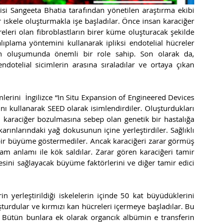
i Sangeeta Bhatia tarafından yönetilen araştırma ekibi 
iskele oluşturmakla işe başladılar. Önce insan karaciğer 
eleri olan fibroblastların birer küme oluşturacak şekilde 
ıplama yöntemini kullanarak ipliksi endotelial hücreler 
ın oluşumunda önemli bir role sahip. Son olarak da, 
ndotelial sicimlerin arasına sıraladılar ve ortaya çıkan 
rini  İngilizce “In Situ Expansion of Engineered Devices 
ını kullanarak SEED olarak isimlendirdiler. Oluşturdukları 
ı karaciğer bozulmasına sebep olan genetik bir hastalığa 
arınlarındaki yağ dokusunun içine yerleştirdiler. Sağlıklı 
a bir büyüme göstermediler. Ancak karaciğeri zarar görmüş 
tam anlamı ile kök saldılar. Zarar gören karaciğeri tamir 
sini sağlayacak büyüme faktörlerini ve diğer tamir edici 
n yerleştirildiği iskelelerin içinde 50 kat büyüdüklerini 
şturdular ve kırmızı kan hücreleri içermeye başladılar. Bu 
. Bütün bunlara ek olarak organcık albümin e transferin 