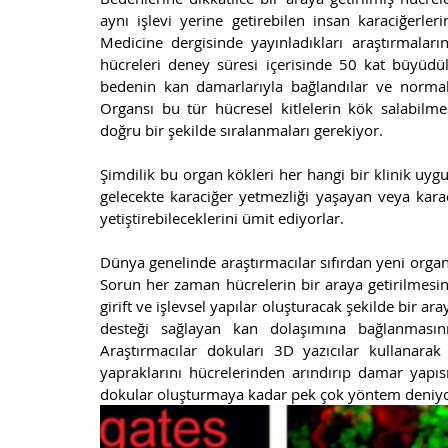
aynı işlevi yerine getirebilen insan karaciğerleri
Medicine dergisinde yayınladıkları araştırmaların
hücreleri deney süresi içerisinde 50 kat büyüdül
bedenin kan damarlarıyla bağlandılar ve normal b
Organsı bu tür hücresel kitlelerin kök salabilmes
doğru bir şekilde sıralanmaları gerekiyor. 
Şimdilik bu organ kökleri her hangi bir klinik uyg
gelecekte karaciğer yetmezliği yaşayan veya karac
yetiştirebileceklerini ümit ediyorlar. 
Dünya genelinde araştırmacılar sıfırdan yeni orga
Sorun her zaman hücrelerin bir araya getirilmesind
girift ve işlevsel yapılar oluşturacak şekilde bir a
desteği sağlayan kan dolaşımına bağlanmasın
Araştırmacılar dokuları 3D yazıcılar kullanara
yapraklarını hücrelerinden arındırıp damar yapısı
dokular oluşturmaya kadar pek çok yöntem deniyor