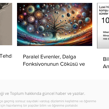
 Tehdidi
Paralel Evrenler, Dalga
Bi
Fonksiyonunun Çöküşü ve
An
Çoklu Dünyalar Üzerine
Ya
ojji ve Toplum hakkında güncel haber ve yazılar.
çiçe geçmiş sonsuz sayıdaki varoluş düzlemini keşfetme ve öğrenme
 için hazırlanmış bir popüler bilim ve öğrenme portalıdır.