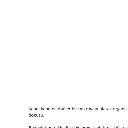
Kendi kendini lobüler bir mikroyapı olarak organize
dokusu. 
Bedenlerine dikkatlice bir araya getirilmiş hücreler