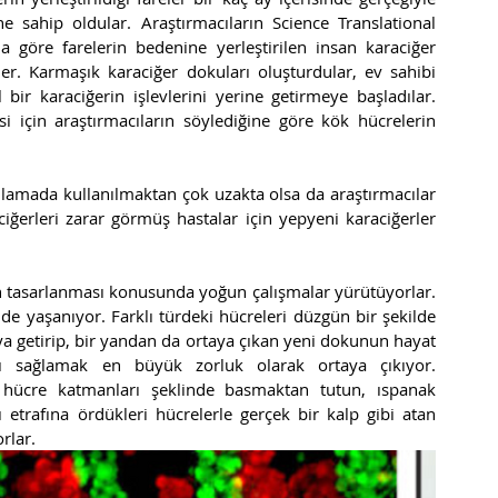
ne sahip oldular. Araştırmacıların Science Translational 
a göre farelerin bedenine yerleştirilen insan karaciğer 
er. Karmaşık karaciğer dokuları oluşturdular, ev sahibi 
ir karaciğerin işlevlerini yerine getirmeye başladılar. 
i için araştırmacıların söylediğine göre kök hücrelerin 
ulamada kullanılmaktan çok uzakta olsa da araştırmacılar 
iğerleri zarar görmüş hastalar için yepyeni karaciğerler 
n tasarlanması konusunda yoğun çalışmalar yürütüyorlar. 
e yaşanıyor. Farklı türdeki hücreleri düzgün bir şekilde 
raya getirip, bir yandan da ortaya çıkan yeni dokunun hayat 
ı sağlamak en büyük zorluk olarak ortaya çıkıyor. 
k hücre katmanları şeklinde basmaktan tutun, ıspanak 
 etrafına ördükleri hücrelerle gerçek bir kalp gibi atan 
lar. 