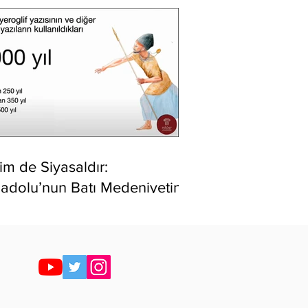
lim de Siyasaldır:
adolu’nun Batı Medeniyetine
ptığı Unutturulmuş Katkısı