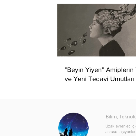
"Beyin Yiyen" Amiplerin
ve Yeni Tedavi Umutları
Bilim, Teknol
Uzak evrenler, i
arzusu taşıyanlar