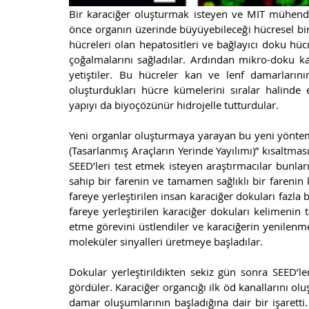
Bir karaciğer oluşturmak isteyen ve MIT mühendis
önce organın üzerinde büyüyebileceği hücresel bir 
hücreleri olan hepatositleri ve bağlayıcı doku hücr
çoğalmalarını sağladılar. Ardından mikro-doku kal
yetiştiler. Bu hücreler kan ve lenf damarların
oluşturdukları hücre kümelerini sıralar halinde e
yapıyı da biyoçözünür hidrojelle tutturdular. 
Yeni organlar oluşturmaya yarayan bu yeni yöntemle
(Tasarlanmış Araçların Yerinde Yayılımı)” kısaltmas
SEED’leri test etmek isteyen araştırmacılar bunlar
sahip bir farenin ve tamamen sağlıklı bir farenin k
fareye yerleştirilen insan karaciğer dokuları fazl
fareye yerleştirilen karaciğer dokuları kelimenin 
etme görevini üstlendiler ve karaciğerin yenilenme
moleküler sinyalleri üretmeye başladılar.
Dokular yerleştirildikten sekiz gün sonra SEED’leri
gördüler. Karaciğer organcığı ilk öd kanallarını olu
damar oluşumlarının başladığına dair bir işaretti