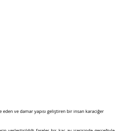
 eden ve damar yapısı geliştiren bir insan karaciğer 
in yerleştirildiği fareler bir kaç ay içerisinde gerçeğiyle 