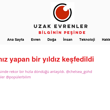
UZAK EVRENLER
Bİlgİnİn Peşİnde
Ana Sayfa
Evren
Doğa
İnsan
Teknoloji
Hakk
ız yapan bir yıldız keşfedildi
esinde rekor bir hızla döndüğü anlaşıldı. @chelsea_gohd 
ler @popülerbilim