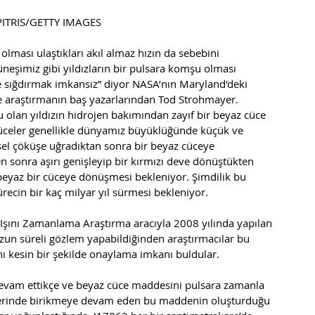
k: PITRIS/GETTY IMAGES
n olması ulaştıkları akıl almaz hızın da sebebini 
eşimiz gibi yıldızların bir pulsara komşu olması 
ye sığdırmak imkansız” diyor NASA’nın Maryland'deki 
e araştırmanın baş yazarlarından Tod Strohmayer. 
olan yıldızın hidrojen bakımından zayıf bir beyaz cüce 
cüceler genellikle dünyamız büyüklüğünde küçük ve 
msel çöküşe uğradıktan sonra bir beyaz cüceye 
n sonra aşırı genişleyip bir kırmızı deve dönüştükten 
beyaz bir cüceye dönüşmesi bekleniyor. Şimdilik bu 
ecin bir kaç milyar yıl sürmesi bekleniyor. 
 X-Işını Zamanlama Araştırma aracıyla 2008 yılında yapılan 
zun süreli gözlem yapabildiğinden araştırmacılar bu 
ını kesin bir şekilde onaylama imkanı buldular. 
devam ettikçe ve beyaz cüce maddesini pulsara zamanla 
zerinde birikmeye devam eden bu maddenin oluşturduğu 