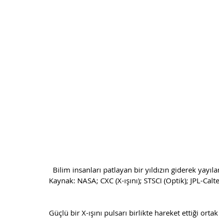
  Bilim insanları patlayan bir yıldızın giderek yayılan artıklarından oluşan Yengeç Nebulasını incelediler. 
Kaynak: NASA; CXC (X-ışını); STSCI (Optik); JPL-Caltec
Güçlü bir X-ışını pulsarı birlikte hareket ettiği orta