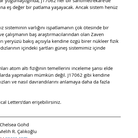
ar yoğunlaştığında, J17062 her bir santimetrekare’de 
a eş değer bir patlama yaşayacak. Ancak sistem henüz 
ldız sisteminin varlığını ispatlamanın çok ötesinde bir 
ve çalışmanın baş araştırmacılarından olan Zaven 
ı yeryüzü bakış açısıyla kendine özgü birer nükleer fizik 
dızlarının içindeki şartları güneş sistemimiz içinde 
ları atom altı fiziğinin temellerini inceleme şansı elde 
larda yapmaları mümkün değil. J17062 gibi kendine 
dızları ve nasıl davrandılarını anlamaya daha da fazla 
l Letters’dan erişebilirsiniz. 
: Chelsea Gohd
Melih R. Çalıkoğlu