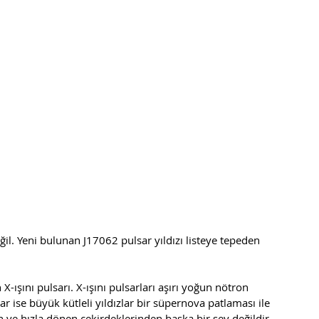
n X-ışını pulsarı. X-ışını pulsarları aşırı yoğun nötron 
lar ise büyük kütleli yıldızlar bir süpernova patlaması ile 
n ve hızla dönen çekirdeklerinden başka bir şey değildir. 