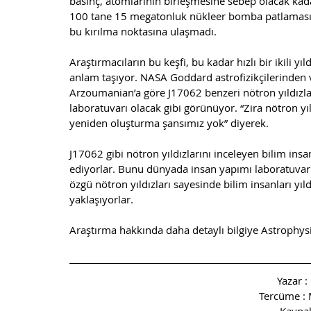
basınç, atomlarının birleşmesine sebep olacak kad
100 tane 15 megatonluk nükleer bomba patlamasın
bu kırılma noktasına ulaşmadı. 
Araştırmacıların bu keşfi, bu kadar hızlı bir ikili yı
anlam taşıyor. NASA Goddard astrofizikçilerinden 
Arzoumanian’a göre J17062 benzeri nötron yıldızlar
laboratuvarı olacak gibi görünüyor. “Zira nötron yıl
yeniden oluşturma şansımız yok” diyerek. 
J17062 gibi nötron yıldızlarını inceleyen bilim insan
ediyorlar. Bunu dünyada insan yapımı laboratuvar
özgü nötron yıldızları sayesinde bilim insanları yıl
yaklaşıyorlar. 
Araştırma hakkında daha detaylı bilgiye Astrophysica
Yazar 
Tercüme : 