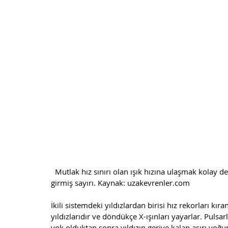
  Mutlak hız sınırı olan ışık hızına ulaşmak kolay değil. Yeni bulunan J17062 pulsar yıldızı listeye tepeden 
girmiş sayırı. Kaynak: uzakevrenler.com
İkili sistemdeki yıldızlardan birisi hız rekorları kıra
yıldızlarıdır ve döndükçe X-ışınları yayarlar. Pulsar
yok olduktan sonra yıldızın geriye kalan aşırı yoğu