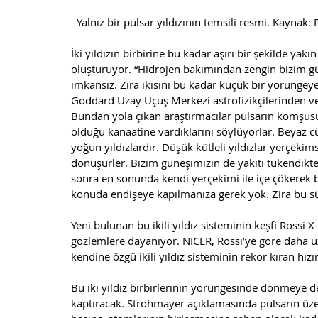
  Yalnız bir pulsar yıldızının temsili resmi. Kayna
İki yıldızın birbirine bu kadar aşırı bir şekilde yakı
oluşturuyor. “Hidrojen bakımından zengin bizim gün
imkansız. Zira ikisini bu kadar küçük bir yörünge
Goddard Uzay Uçuş Merkezi astrofizikçilerinden v
Bundan yola çıkan araştırmacılar pulsarın komşusu 
olduğu kanaatine vardıklarını söylüyorlar. Beyaz 
yoğun yıldızlardır. Düşük kütleli yıldızlar yerçeki
dönüşürler. Bizim güneşimizin de yakıtı tükendikte
sonra en sonunda kendi yerçekimi ile içe çökerek 
konuda endişeye kapılmanıza gerek yok. Zira bu sür
Yeni bulunan bu ikili yıldız sisteminin keşfi Rossi
gözlemlere dayanıyor. NICER, Rossi’ye göre daha u
kendine özgü ikili yıldız sisteminin rekor kıran hız
Bu iki yıldız birbirlerinin yörüngesinde dönmeye 
kaptıracak. Strohmayer açıklamasında pulsarın ü