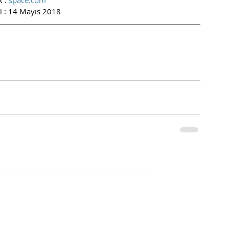
 : 
space.com
hi : 14 Mayıs 2018