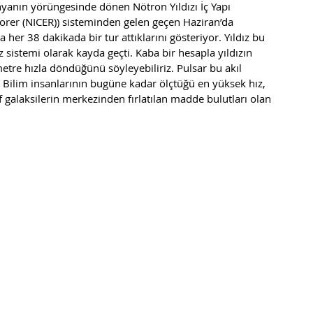
nyanın yörüngesinde dönen Nötron Yıldızı İç Yapı 
lorer (NICER)) sisteminden gelen geçen Haziran’da 
da her 38 dakikada bir tur attıklarını gösteriyor. Yıldız bu 
ız sistemi olarak kayda geçti. Kaba bir hesapla yıldızın 
etre hızla döndüğünü söyleyebiliriz. Pulsar bu akıl 
. Bilim insanlarının bugüne kadar ölçtüğü en yüksek hız, 
if galaksilerin merkezinden fırlatılan madde bulutları olan 