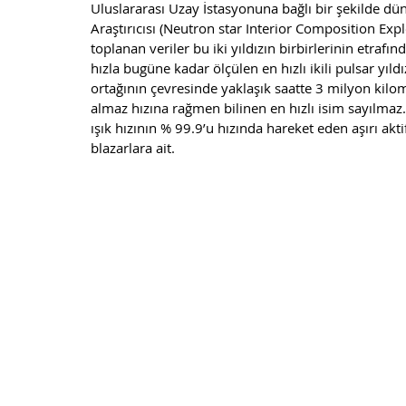
Uluslararası Uzay İstasyonuna bağlı bir şekilde dü
Araştırıcısı (Neutron star Interior Composition Exp
toplanan veriler bu iki yıldızın birbirlerinin etrafın
hızla bugüne kadar ölçülen en hızlı ikili pulsar yıld
ortağının çevresinde yaklaşık saatte 3 milyon kilom
almaz hızına rağmen bilinen en hızlı isim sayılmaz
ışık hızının % 99.9’u hızında hareket eden aşırı akt
blazarlara ait.