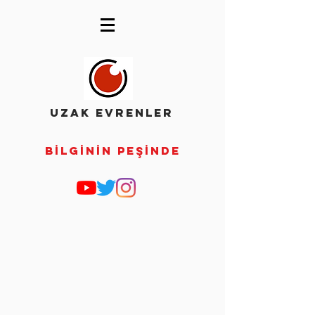
UZAK EVRENLER
Bİlgİnİn Peşİnde