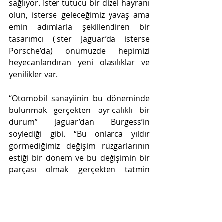
sağlıyor. İster tutucu bir dizel hayranı 
olun, isterse geleceğimiz yavaş ama 
emin adımlarla şekillendiren bir 
tasarımcı (ister Jaguar’da isterse 
Porsche’da) önümüzde hepimizi 
heyecanlandıran yeni olasılıklar ve 
yenilikler var.
“Otomobil sanayiinin bu döneminde 
bulunmak gerçekten ayrıcalıklı bir 
durum” Jaguar’dan Burgess’in 
söylediği gibi. “Bu onlarca yıldır 
görmediğimiz değişim rüzgarlarının 
estiği bir dönem ve bu değişimin bir 
parçası olmak gerçekten tatmin 
edici."
BÖLÜM 1 : Yeni Jaguar i-Pace