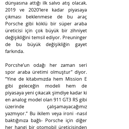
dünyasına attığı ilk salvo atış olacak. 
2019 ve 2020’lere kadar piyasaya 
çıkması beklenmese de bu araç 
Porsche gibi köklü bir süper araba 
üreticisi için çok büyük bir zihniyet 
değişikliğini temsil ediyor. Preuninger 
de bu büyük değişikliğin gayet 
farkında. 
Porcshe’un odağı her zaman seri 
spor araba üretimi olmuştur” diyor. 
“Yine de kitabımızda hem Mission E 
gibi geleceğin modeli hem de 
piyasaya yeni çıkacak şimdiye kadar ki 
en analog model olan 911 GT3 RS gibi 
üzerinde çalışamayacağımız 
yazmıyor.” Bu ikilem veya ironi -nasıl 
baktığınıza bağlı- Porsche için diğer 
her hangi bir otomobil üreticisinden 