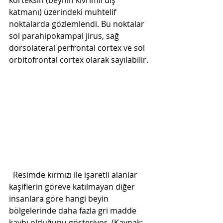
korteksin (beynin kıvrımlı dış 
katmanı) üzerindeki muhtelif 
noktalarda gözlemlendi. Bu noktalar 
sol parahipokampal jirus, sağ 
dorsolateral perfrontal cortex ve sol 
orbitofrontal cortex olarak sayılabilir. 
  Resimde kırmızı ile işaretli alanlar 
kaşiflerin göreve katılmayan diğer 
insanlara göre hangi beyin 
bölgelerinde daha fazla gri madde 
kaybı olduğunu gösteriyor. (Kaynak: 