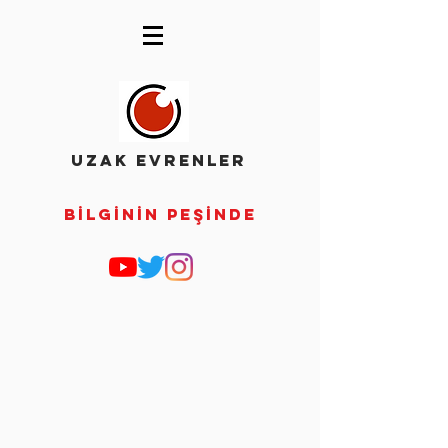
UZAK EVRENLER
Bİlgİnİn Peşİnde