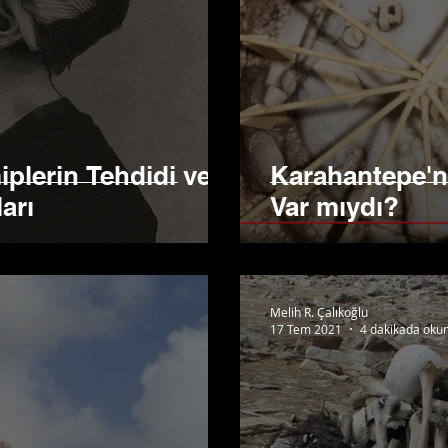
plerin Tehdidi ve
Karahantepe'ni
arı
Var mıydı?
Melih R. Çalıkoğlu
17 Tem 2021
4 dakikada oku