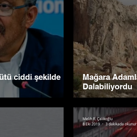
tü ciddi şekilde
Mağara Adamla
Dalabiliyordu
Melih R. Çalıkoğlu
8 Eki 2019
3 dakikada okunur