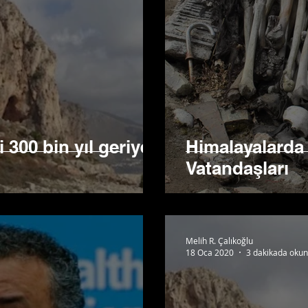
 300 bin yıl geriye
Himalayalarda
Vatandaşları
Melih R. Çalıkoğlu
18 Oca 2020
3 dakikada okun