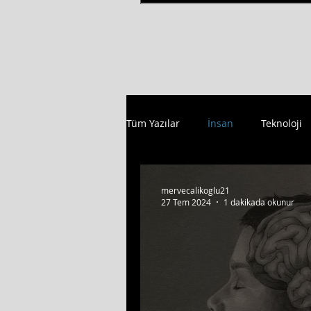
Tüm Yazılar
İnsan
Teknoloji
mervecalikoglu21
27 Tem 2024
1 dakikada okunur