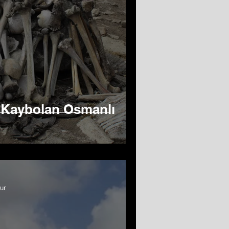
 Kaybolan Osmanlı
ur