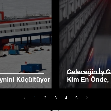
Geleceğin İş 
eynini Küçültüyor
Kim En Önde, 
1
2
3
4
5