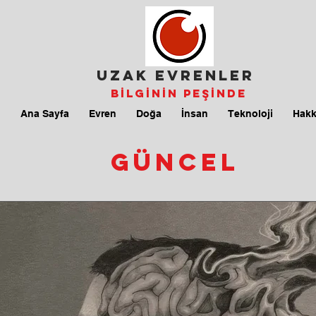
UZAK EVRENLER
Bİlgİnİn Peşİnde
Ana Sayfa
Evren
Doğa
İnsan
Teknoloji
Hakk
güncel