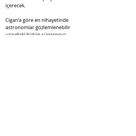
içerecek. 
Cigan’a göre en nihayetinde 
astronomlar gözlemlenebilir 
uzaydaki bütün süpernova 
kalıntılarını fosforun varlığı açısından 
inceleyecekler. “Burada anahtar 
konu, fosforun süpernova 
kalıntılarından dışarıya nasıl taştıkları 
ve tekrar yıldızlar arası ortama nasıl 
karıştıklarıdır.” diye de ekliyor.
Yazar : Marcus Woo
Tercüme : Melih R. Çalıkoğlu
Kaynak : 
livescience.com
Yayın Tarihi : 8 Nisan 2018