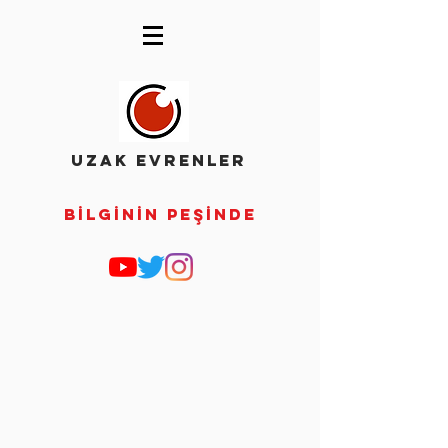
UZAK EVRENLER
Bİlgİnİn Peşİnde