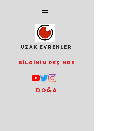
UZAK EVRENLER
Bİlgİnİn Peşİnde
Doğa