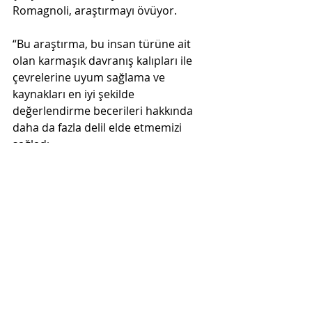
Romagnoli, araştırmayı övüyor. 
“Bu araştırma, bu insan türüne ait 
olan karmaşık davranış kalıpları ile 
çevrelerine uyum sağlama ve 
kaynakları en iyi şekilde 
değerlendirme becerileri hakkında 
daha da fazla delil elde etmemizi 
sağladı. 
Dr. Villa’ya göre kendi çalışmaları ve 
benzer çalışmalar bu çok eski 
akrabalarımız hakkında modern 
insanlar olarak oluşturduğumuz 
imajı tekrar şekillendirmemize 
yardım ediyor. 
“Artık “Neandertal” kelimesini ahmak 
ve geri zekalı anlamlarında 