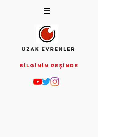
UZAK EVRENLER
Bİlgİnİn Peşİnde