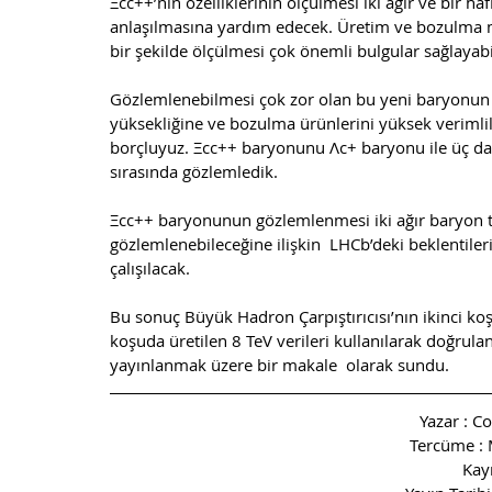
Ξcc++’nin özelliklerinin ölçülmesi iki ağır ve bir ha
anlaşılmasına yardım edecek. Üretim ve bozulma m
bir şekilde ölçülmesi çok önemli bulgular sağlayabil
Gözlemlenebilmesi çok zor olan bu yeni baryonun 
yüksekliğine ve bozulma ürünlerini yüksek verimlil
borçluyuz. Ξcc++ baryonunu Λc+ baryonu ile üç da
sırasında gözlemledik. 
Ξcc++ baryonunun gözlemlenmesi iki ağır baryon ta
gözlemlenebileceğine ilişkin  LHCb’deki beklentiler
çalışılacak. 
Bu sonuç Büyük Hadron Çarpıştırıcısı’nın ikinci koş
koşuda üretilen 8 TeV verileri kullanılarak doğrulan
yayınlanmak üzere bir makale  olarak sundu.
Yazar : C
Tercüme : 
Kay