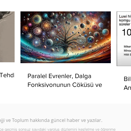
 Tehdidi
Paralel Evrenler, Dalga
Bi
Fonksiyonunun Çöküşü ve
An
Çoklu Dünyalar Üzerine
Ya
ojji ve Toplum hakkında güncel haber ve yazılar.
çiçe geçmiş sonsuz sayıdaki varoluş düzlemini keşfetme ve öğrenme