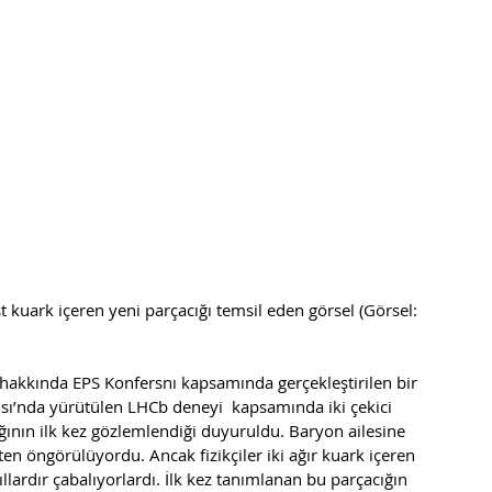
t kuark içeren yeni parçacığı temsil eden görsel (Görsel: 
hakkında EPS Konfersnı kapsamında gerçekleştirilen bir 
sı’nda yürütülen LHCb deneyi  kapsamında iki çekici 
ğının ilk kez gözlemlendiği duyuruldu. Baryon ailesine 
ten öngörülüyordu. Ancak fizikçiler iki ağır kuark içeren 
llardır çabalıyorlardı. İlk kez tanımlanan bu parçacığın 