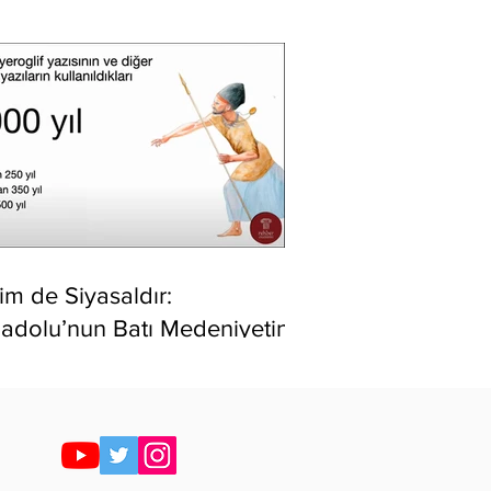
lim de Siyasaldır:
adolu’nun Batı Medeniyetine
ptığı Unutturulmuş Katkısı