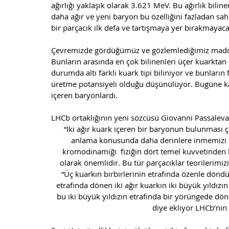
ağırlığı yaklaşık olarak 3.621 MeV. Bu ağırlık bil
daha ağır ve yeni baryon bu özelliğini fazladan sa
bir parçacık ilk defa ve tartışmaya yer bırakmayaca
Çevremizde gördüğümüz ve gözlemlediğimiz madd
Bunların arasında en çok bilinenleri üçer kuarktan
durumda altı farklı kuark tipi biliniyor ve bunların
üretme potansiyeli olduğu düşünülüyor. Bugüne kad
içeren baryonlardı. 
LHCb ortaklığının yeni sözcüsü Giovanni Passaleva
“İki ağır kuark içeren bir baryonun bulunması 
anlama konusunda daha derinlere inmemizi s
kromodinamiği  fiziğin dört temel kuvvetinden bi
olarak önemlidir. Bu tür parçacıklar teorilerimi
“Üç kuarkın birbirlerinin etrafında özenle döndüğ
etrafında dönen iki ağır kuarkın iki büyük yıldızın
bu iki büyük yıldızın etrafında bir yörüngede dö
diye ekliyor LHCb’nin