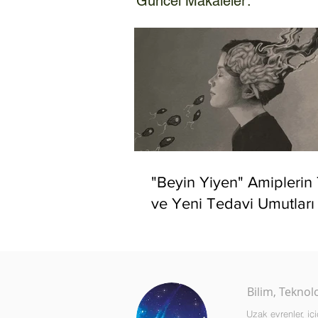
Güncel Makaleler:
"Beyin Yiyen" Amiplerin
ve Yeni Tedavi Umutları
Bilim, Teknol
Uzak evrenler, i