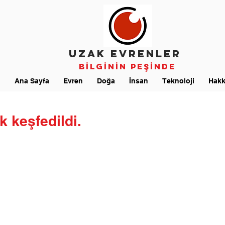
UZAK EVRENLER
Bİlgİnİn Peşİnde
Ana Sayfa
Evren
Doğa
İnsan
Teknoloji
Hakk
k keşfedildi.