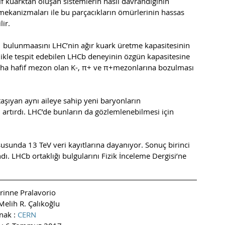
fif kuarktan oluşan sistemlerin nasıl davrandığının 
ekanizmaları ile bu parçacıkların ömürlerinin hassas 
ir. 
 bulunmaasını LHC’nin ağır kuark üretme kapasitesinin 
ikle tespit edebilen LHCb deneyinin özgün kapasitesine 
ha hafif mezon olan K-, π+ ve π+mezonlarına bozulması 
şıyan aynı aileye sahip yeni baryonların 
i artırdı. LHC’de bunların da gözlemlenebilmesi için 
usunda 13 TeV veri kayıtlarına dayanıyor. Sonuç birinci 
dı. LHCb ortaklığı bulgularını Fizik İnceleme Dergisi’ne 
orinne Pralavorio
Melih R. Çalıkoğlu
nak : 
CERN