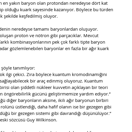
inen en yakın baryon olan protondan neredeyse dört kat 
hip olduğu kuark sayesinde kazanıyor. Böylece bu türden 
k şekilde keşfedilmiş oluyor. 
enin neredeyse tamamı baryonlardan oluşuyor. 
 oluşan proton ve nötron gibi parçacıklar. Mevcut 
 farklı kombinasyonlarının pek çok farklı tipte baryon 
ar gözlemlenebilen baryonlar en fazla bir ağır kuark 
 şöyle tanımlıyor:
çok ilgi çekici. Zira böylece kuantum kromodinamiğini 
ağlayabilecek bir araç edinmiş oluyoruz. Kuantum 
risi olan şiddetli nükleer kuvvetin açıklayan bir teori 
zin öngörebilirlik gücünü geliştirmemize yardım ediyor.”
ü diğer baryonların aksine, ikili ağır baryonun birbiri 
 rolünü üstlendiği, daha hafif olanın ise bir gezegen gibi 
ndüğü bir gezegen sistemi gibi davrandığı düşünülüyor.” 
 eski sözcüsü Guy Wilkinson.