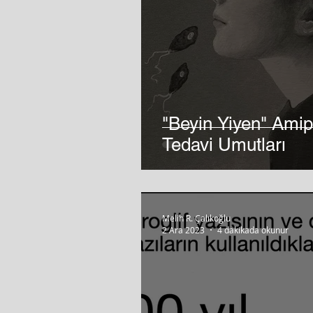
"Beyin Yiyen" Amipl
Tedavi Umutları
Melih R. Çalıkoğlu
2 Ara 2023
4 dakikada okunur