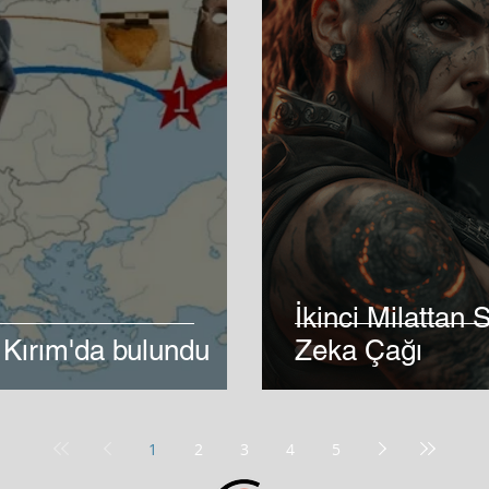
İkinci Milattan 
 Kırım'da bulundu
Zeka Çağı
1
2
3
4
5