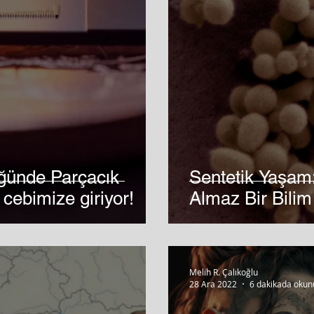
üğünde Parçacık
Sentetik Yaşam:
cebimize giriyor!
Almaz Bir Bilim
Melih R. Çalıkoğlu
28 Ara 2022
6 dakikada okun