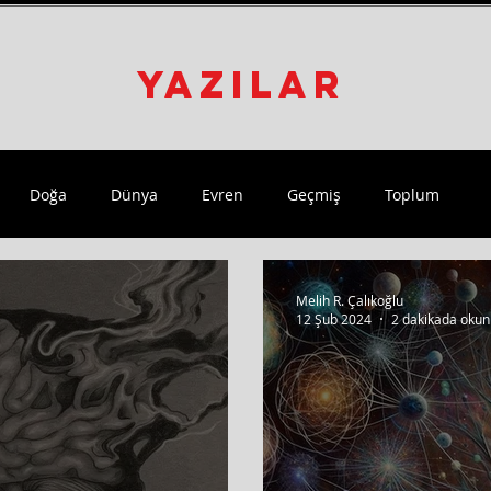
YAZILAR
Doğa
Dünya
Evren
Geçmiş
Toplum
Melih R. Çalıkoğlu
12 Şub 2024
2 dakikada okun