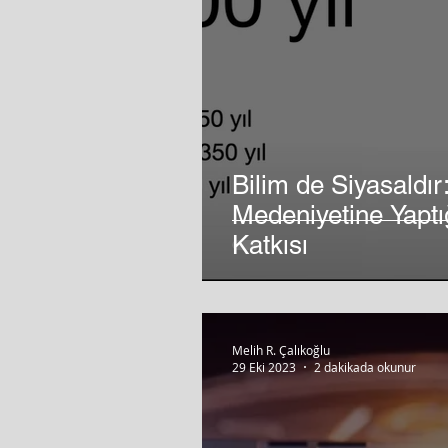
Bilim de Siyasaldır: Anadolu’nun Ba
Medeniyetine Yaptı
Katkısı
Melih R. Çalıkoğlu
29 Eki 2023
2 dakikada okunur