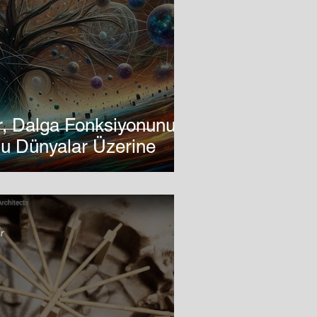
er, Dalga Fonksiyonunun
u Dünyalar Üzerine
r