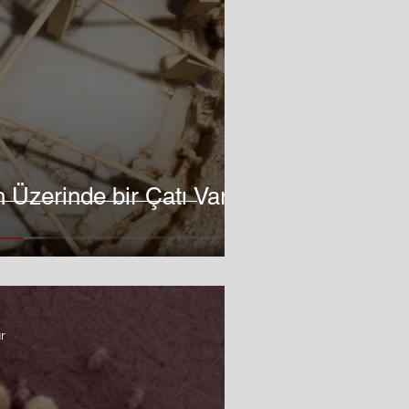
 Üzerinde bir Çatı Var
r