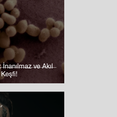
 İnanılmaz ve Akıl
 Keşfi!
ur