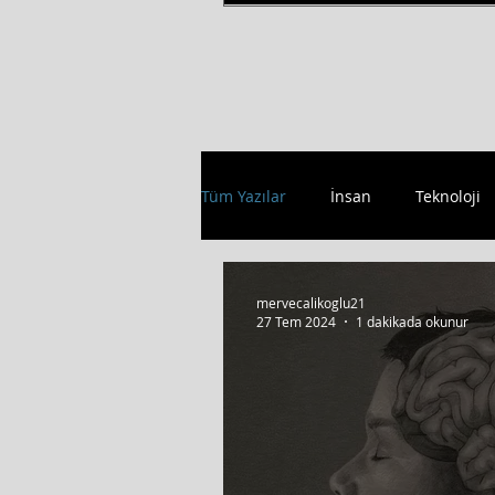
Tüm Yazılar
İnsan
Teknoloji
mervecalikoglu21
27 Tem 2024
1 dakikada okunur