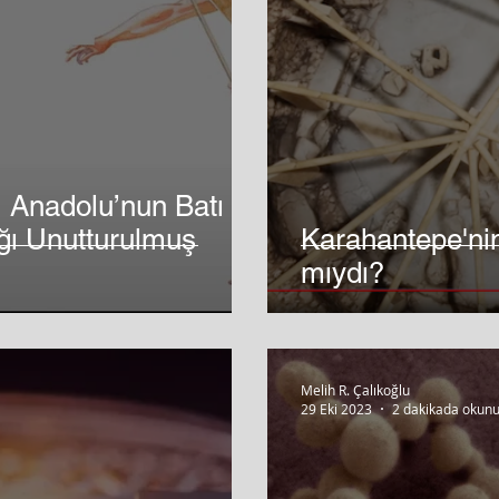
tı
ğı Unutturulmuş
Karahantepe'nin
mıydı?
Melih R. Çalıkoğlu
29 Eki 2023
2 dakikada okunu