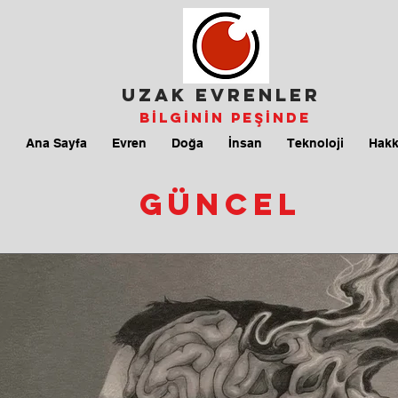
UZAK EVRENLER
Bİlgİnİn Peşİnde
Ana Sayfa
Evren
Doğa
İnsan
Teknoloji
Hakk
güncel