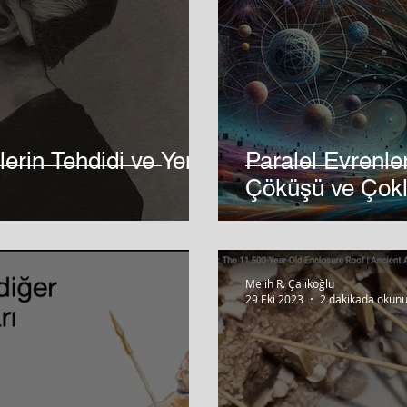
erin Tehdidi ve Yeni
Paralel Evrenl
Çöküşü ve Çokl
Melih R. Çalıkoğlu
29 Eki 2023
2 dakikada okunu